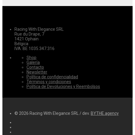
Racing With Elegance SRL
Rue du Drape, 7
1421 Ophain
Bélgica
IVA: BE 1035.347.316
Shop
Galería
Contacto
Newsletter
Política de confidencialidad
Términos y condiciones
Política de Devoluciones y Reembolsos
© 2026 Racing With Elegance SRL / dev.
BYTHE.agency