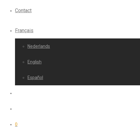
Contact
Français
Nederlands
English
Español
0