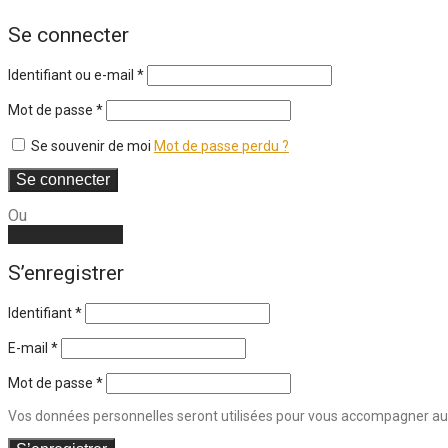
Se connecter
Identifiant ou e-mail
*
Mot de passe
*
Se souvenir de moi
Mot de passe perdu ?
Se connecter
Ou
Créer un compte
S’enregistrer
Identifiant
*
E-mail
*
Mot de passe
*
Vos données personnelles seront utilisées pour vous accompagner au co