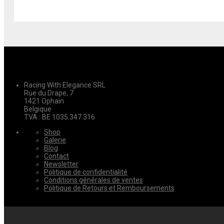
Racing With Elegance SRL
Rue du Drape, 7
1421 Ophain
Belgique
TVA : BE 1035.347.316
Shop
Galerie
Blog
Contact
Newsletter
Politique de confidentialité
Conditions générales de ventes
Politique de Retours et Remboursements