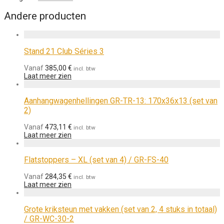
Andere producten
Stand 21 Club Séries 3
Vanaf
385,00
€
incl. btw
Laat meer zien
Aanhangwagenhellingen GR-TR-13: 170x36x13 (set van
2)
Vanaf
473,11
€
incl. btw
Laat meer zien
Flatstoppers – XL (set van 4) / GR-FS-40
Vanaf
284,35
€
incl. btw
Laat meer zien
Grote kriksteun met vakken (set van 2, 4 stuks in totaal)
/ GR-WC-30-2