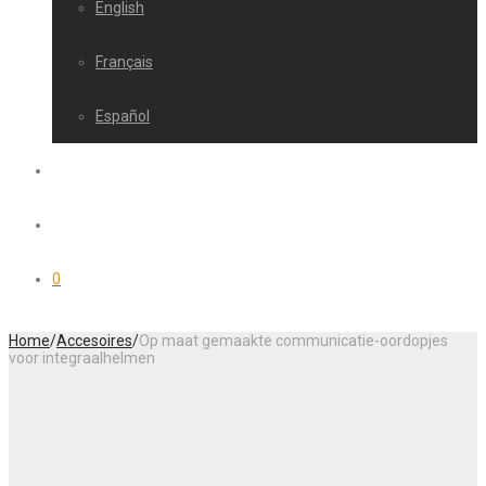
English
Français
Español
0
Home
/
Accesoires
/
Op maat gemaakte communicatie-oordopjes
voor integraalhelmen