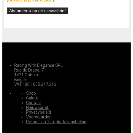
(
Bekijk ons ​​privacybeleid
).
Racing With Elegance SRL
Rue du Drape, 7
1421 Ophain
België
VAT : BE 1035.347.316
Shop
Galerij
Contact
Nieuwsbrief
Privacybeleid
Voorwaarden
Retour- en Terugbetalingsbeleid