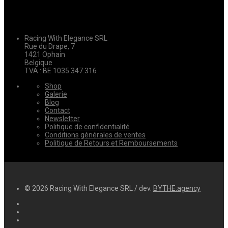
Racing With Elegance SRL
Rue du Drape, 7
1421 Ophain
Belgique
TVA : BE 1035.347.316
Shop
Galerie
Blog
Contact
Newsletter
Politique de confidentialité
Conditions générales de ventes
Politique de Retours et Remboursements
© 2026 Racing With Elegance SRL / dev.
BYTHE.agency