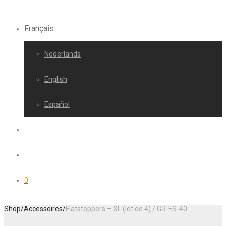
Français
Nederlands
English
Español
0
Shop
/
Accessoires
/
Flatstoppers – XL (lot de 4) / GR-FS-40