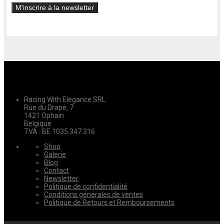
Racing With Elegance SRL
Rue du Drape, 7
1421 Ophain
Belgique
TVA : BE 1035.347.316
Shop
Galerie
Blog
Contact
Newsletter
Politique de confidentialité
Conditions générales de ventes
Politique de Retours et Remboursements