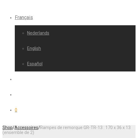
Français
Nederlands
English
Español
0
Shop
/
Accessoires
/
Rampes de remorque GR-TR-13 : 170 x 36 x 13
(ensemble de 2)