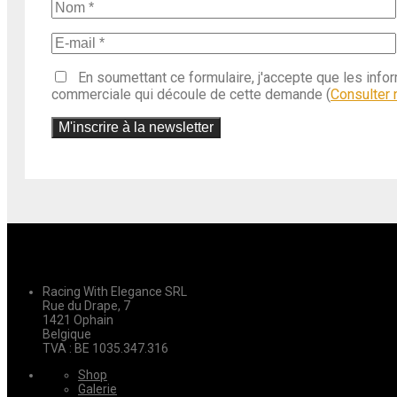
En soumettant ce formulaire, j'accepte que les info
commerciale qui découle de cette demande (
Consulter n
Racing With Elegance SRL
Rue du Drape, 7
1421 Ophain
Belgique
TVA : BE 1035.347.316
Shop
Galerie