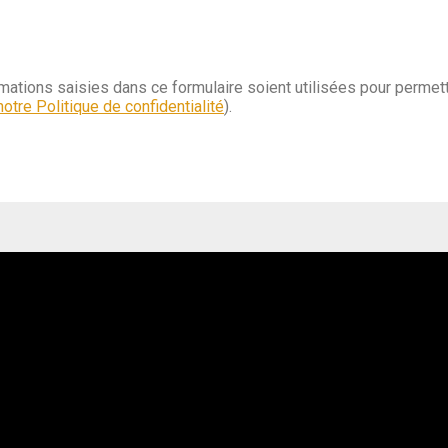
rmations saisies dans ce formulaire soient utilisées pour permett
otre Politique de confidentialité
).