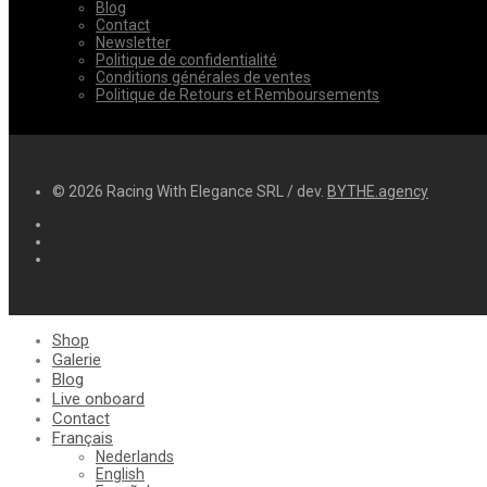
Blog
Contact
Newsletter
Politique de confidentialité
Conditions générales de ventes
Politique de Retours et Remboursements
© 2026 Racing With Elegance SRL / dev.
BYTHE.agency
Shop
Galerie
Blog
Live onboard
Contact
Français
Nederlands
English