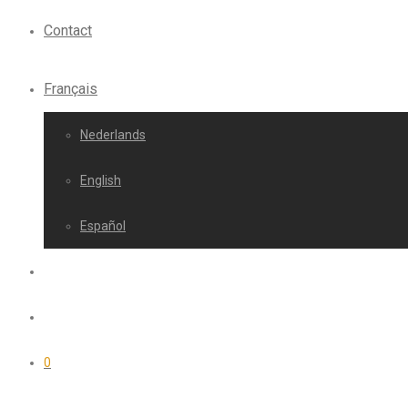
Contact
Français
Nederlands
English
Español
0