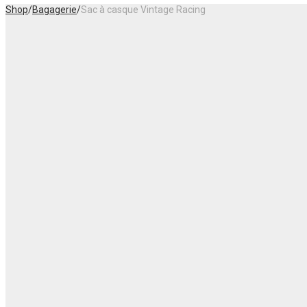
Shop
/
Bagagerie
/
Sac à casque Vintage Racing