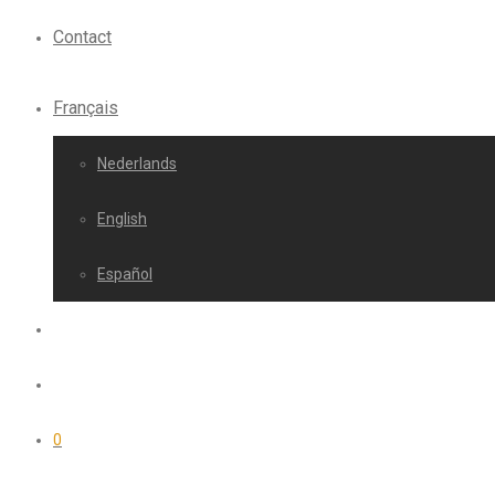
Contact
Français
Nederlands
English
Español
0