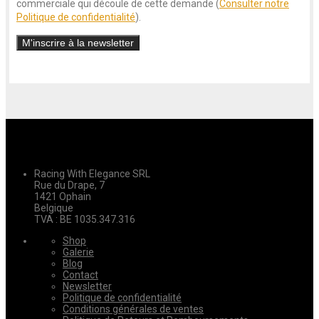
commerciale qui découle de cette demande (
Consulter notre
Politique de confidentialité
).
Racing With Elegance SRL
Rue du Drape, 7
1421 Ophain
Belgique
TVA : BE 1035.347.316
Shop
Galerie
Blog
Contact
Newsletter
Politique de confidentialité
Conditions générales de ventes