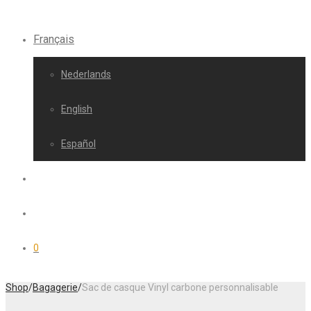
Français
Nederlands
English
Español
0
Shop
/
Bagagerie
/
Sac de casque Vinyl carbone personnalisable